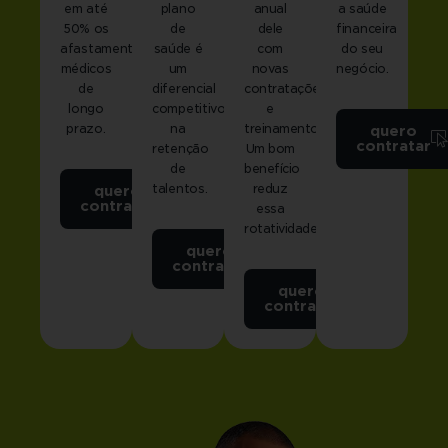
em até
plano
anual
a saúde
50% os
de
dele
financeira
afastamentos
saúde é
com
do seu
médicos
um
novas
negócio.
de
diferencial
contratações
longo
competitivo
e
prazo.
na
treinamentos.
quero
contratar
retenção
Um bom
de
benefício
talentos.
reduz
quero
contratar
essa
rotatividade.
quero
contratar
quero
contratar