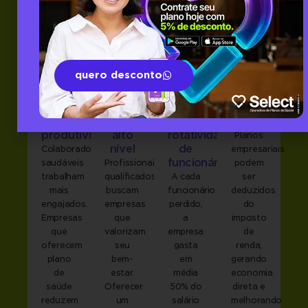
quero desconto
Menos
Atratividade
Redução
Vantagens
afastamentos
para
de
fiscais
e
talentos
custos
para a
mais
de
com
empresa
produtividade
alto
rotatividade
Planos
nível
de
Colaboradores
empresariais
funcionários
saudáveis
Profissionais
podem
trabalham
qualificados
A cada
ser
mais
buscam
funcionário
deduzidos
engajados.
empresas
perdido,
do
Empresas
que
a
imposto
que
valorizam
empresa
de
oferecem
seu
gasta
renda,
plano
bem-
em
gerando
de
estar.
média
economia
saúde
Oferecer
50% do
direta e
reduzem
um
salário
melhorando