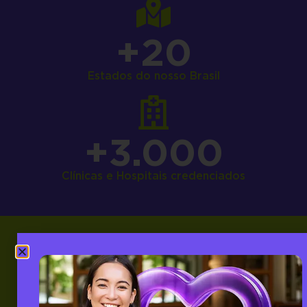
+
20
Estados do nosso Brasil
+
3.000
Clínicas e Hospitais credenciados
Selecionamos os
melhores
benefícios
para você não ter
dúvidas na contratação do seu
plano Select Empresarial