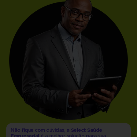
Não fique com dúvidas, a
Select Saúde
Empresarial
é a melhor solução para sua